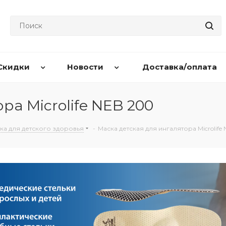
Скидки
Новости
Доставка/оплата
ра Microlife NEB 200
ка для детского здоровья
-
Маска детская для ингалятора Microlife