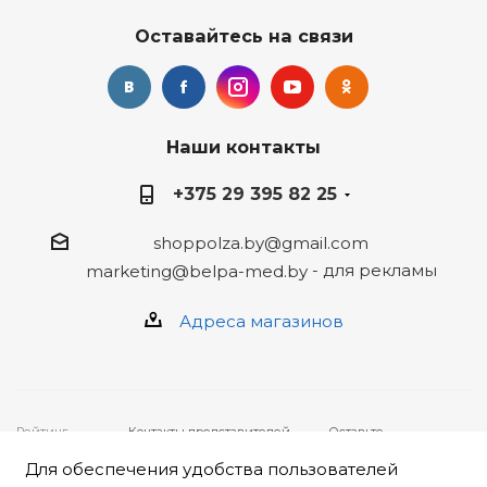
Оставайтесь на связи
Наши контакты
+375 29 395 82 25
shoppolza.by@gmail.com
- для рекламы
marketing@belpa-med.by
Адреса магазинов
Рейтинг
Контакты представителей,
Оставьте
4
★★★★★ на
уполномоченных рассматривать
ваше
основе
отзывов
19
обращения покупателей о
обращение,
Для обеспечения удобства пользователей
клиентов
нарушении их прав:
заполнив