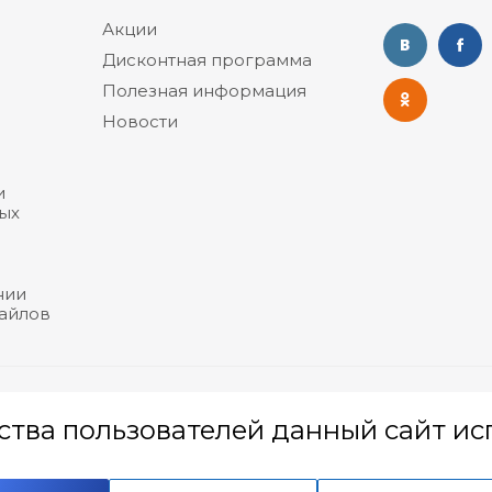
Акции
Дисконтная программа
Полезная информация
Новости
и
ых
нии
файлов
дставителей, уполномоченных рассматривать обращения покупателе
ства пользователей данный сайт исп
прав:
ия интернет-магазина «Польза», ООО «Белпа-мед»: +375 17 247 79