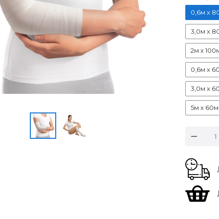
0,6м х 
3,0м х 
2м х 100
0,6м х 
3,0м х 
5м х 60
особые у