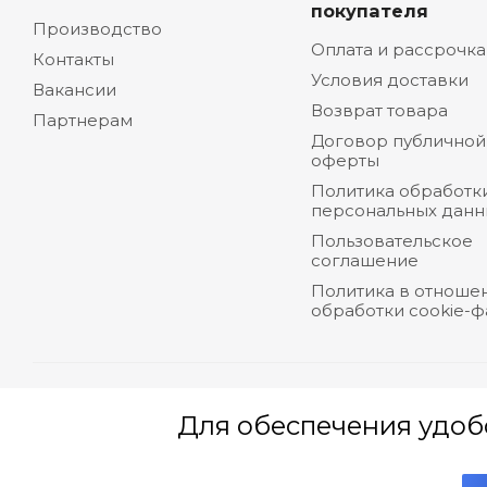
покупателя
Производство
Оплата и рассрочка
Контакты
Условия доставки
Вакансии
Возврат товара
Партнерам
Договор публичной
оферты
Политика обработк
персональных данн
Пользовательское
соглашение
Политика в отноше
обработки cookie-
Рейтинг
4
★★★★★ на основе
отзывов
19
Контакты пре
Для обеспечения удоб
клиентов
нарушении их 
2026 © ООО "Белпа-мед" 222310, Республика
• Администрац