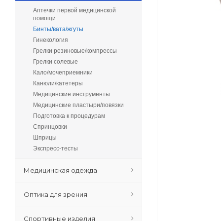
Аптечки первой медицинской
помощи
Бинты/вата/жгуты
Гинекология
Грелки резиновые/компрессы
Грелки солевые
Кало/мочеприемники
Канюли/катетеры
Медицинские инструменты
Медицинские пластыри/повязки
Подготовка к процедурам
Спринцовки
Шприцы
Экспресс-тесты
Медицинская одежда
Оптика для зрения
Спортивные изделия