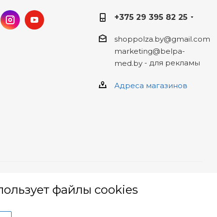
+375 29 395 82 25
shoppolza.by@gmail.com
marketing@belpa-
- для рекламы
med.by
Адреса магазинов
й о
Оставьте ваше обращение,
ользует файлы cookies
заполнив форму
НАРУШЕНИЕ ПРАВ