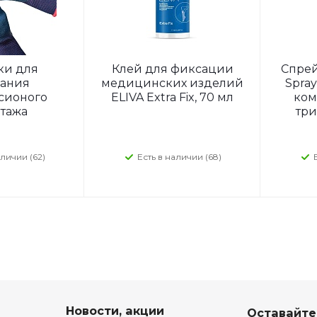
ки для
Клей для фиксации
Спрей 
ания
медицинских изделий
Spra
сионого
ELIVA Extra Fix, 70 мл
ком
тажа
три
аличии (62)
Есть в наличии (68)
Новости, акции
Оставайте