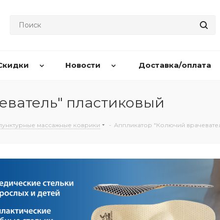
Скидки
Новости
Доставка/оплата
еватель" пластиковый
пунктурные массажные коврики
-
Аппликатор "Колючий врачевате