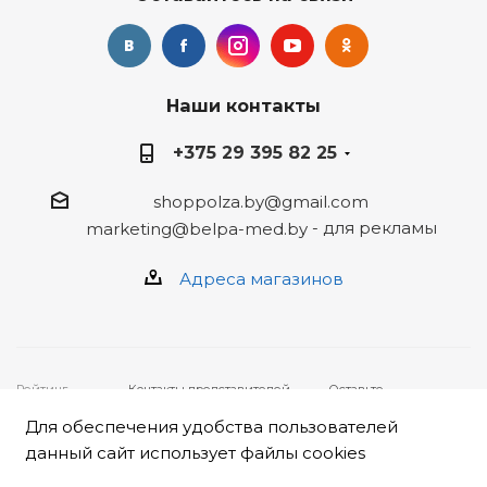
Наши контакты
+375 29 395 82 25
shoppolza.by@gmail.com
- для рекламы
marketing@belpa-med.by
Адреса магазинов
Рейтинг
Контакты представителей,
Оставьте
4
★★★★★ на
уполномоченных рассматривать
ваше
основе
отзывов
19
обращения покупателей о
обращение,
Для обеспечения удобства пользователей
клиентов
нарушении их прав:
заполнив
данный сайт использует файлы cookies
2026 © ООО
• Администрация интернет-
форму
"Белпа-мед"
магазина «Польза», ООО
НАРУШЕНИЕ ПРАВ
222310,
«Белпа-мед»: +375 17 247 79