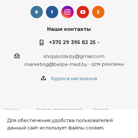
Наши контакты
+375 29 395 82 25
shoppolza.by@gmail.com
- для рекламы
marketing@belpa-med.by
Адреса магазинов
Рейтинг
Контакты представителей,
Оставьте
4
★★★★★ на
уполномоченных рассматривать
ваше
основе
отзывов
19
обращения покупателей о
обращение,
Для обеспечения удобства пользователей
клиентов
нарушении их прав:
заполнив
2026 © ООО
• Администрация интернет-
форму
данный сайт использует файлы cookies
"Белпа-мед"
магазина «Польза», ООО
НАРУШЕНИЕ ПРАВ
222310,
«Белпа-мед»: +375 17 247 79