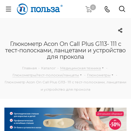
0
Глюкометр Acon On Call Plus G113- 111 с
тест-полосками, ланцетами и устройство
для прокола
Главная
-
Каталог
-
Медицинская техника
-
Глюкометры/тест-полоски/ланцеты
-
Глюкометры
-
Глюкометр Acon On Call Plus G113- 111 с тест-полосками, ланцетами
и устройство для прокола