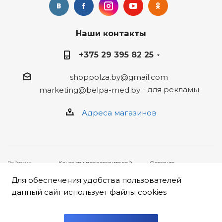
Наши контакты
+375 29 395 82 25
shoppolza.by@gmail.com
- для рекламы
marketing@belpa-med.by
Адреса магазинов
Рейтинг
Контакты представителей,
Оставьте
4
★★★★★ на
уполномоченных рассматривать
ваше
основе
отзывов
19
обращения покупателей о
обращение,
Для обеспечения удобства пользователей
клиентов
нарушении их прав:
заполнив
2026 © ООО
• Администрация интернет-
форму
данный сайт использует файлы cookies
"Белпа-мед"
магазина «Польза», ООО
НАРУШЕНИЕ ПРАВ
222310,
«Белпа-мед»: +375 17 247 79
Республика
16,
shop@belpa-med.by
.
Беларусь, г.
• Администрация