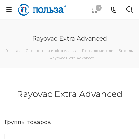
0
Rayovac Extra Advanced
Главная
-
Справочная информация
-
Производители
-
Бренды
-
Rayovac Extra Advanced
Rayovac Extra Advanced
Группы товаров