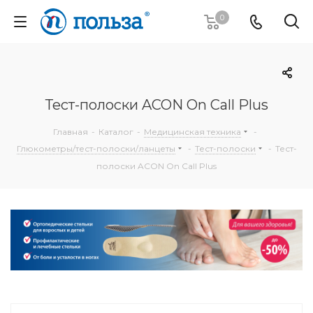
0
Тест-полоски ACON On Call Plus
Главная
-
Каталог
-
Медицинская техника
-
Глюкометры/тест-полоски/ланцеты
-
Тест-полоски
-
Тест-
полоски ACON On Call Plus