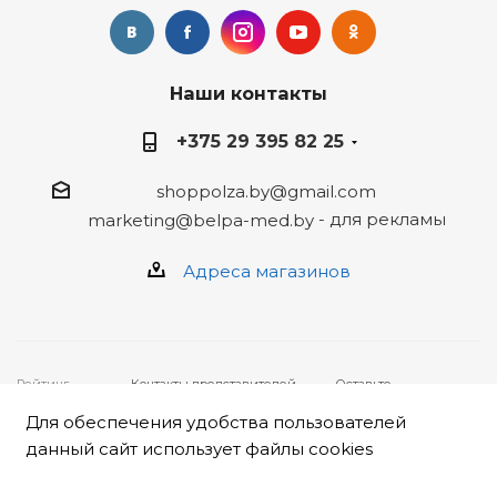
Наши контакты
+375 29 395 82 25
shoppolza.by@gmail.com
- для рекламы
marketing@belpa-med.by
Адреса магазинов
Рейтинг
Контакты представителей,
Оставьте
4
★★★★★ на
уполномоченных рассматривать
ваше
основе
отзывов
19
обращения покупателей о
обращение,
Для обеспечения удобства пользователей
клиентов
нарушении их прав:
заполнив
2026 © ООО
• Администрация интернет-
форму
данный сайт использует файлы cookies
"Белпа-мед"
магазина «Польза», ООО
НАРУШЕНИЕ ПРАВ
222310,
«Белпа-мед»: +375 17 247 79
Республика
16,
shop@belpa-med.by
.