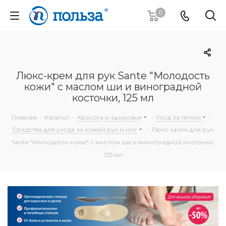
0
Люкс-крем для рук Sante "Молодость
кожи" с маслом ши и виноградной
косточки, 125 мл
Главная
-
Каталог
-
Красота и здоровье
-
Уход за телом
-
Средства для ухода за кожей рук и ног
-
Люкс-крем для рук
Sante "Молодость кожи" с маслом ши и виноградной косточки,
125 мл