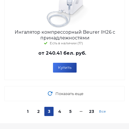
Ингалятор компрессорный Beurer IH26 с
принадлежностями
Есть в наличии (17)
от
240.41 бел. руб.
Купить
Показать еще
1
2
3
4
5
23
Все