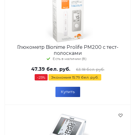
Глюкометр Bionime Prolife PM200 с тест-
полосками
Есть в наличии (8)
47.39
бел. руб.
63.18
бел. руб.
-
25
%
Экономия
15.79
бел. руб.
Купить