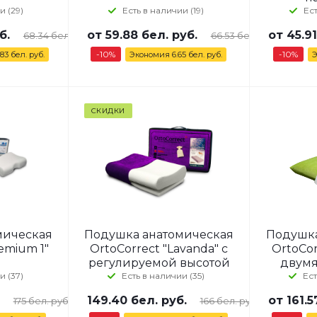
и (29)
Есть в наличии (19)
Ест
б.
от
59.88 бел. руб.
от
45.91
68.34 бел. руб.
66.53 бел. руб.
-10%
-10%
.83 бел. руб.
Экономия
6.65 бел. руб.
СКИДКИ
мическая
Подушка анатомическая
Подушка
emium 1"
OrtoCorrect "Lavanda" с
OrtoCor
регулируемой высотой
двумя
и (37)
Есть в наличии (35)
Ест
149.40
бел. руб.
от
161.5
175
бел. руб.
166
бел. руб.