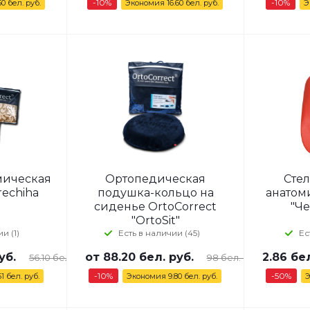
-
10
%
-10%
50
бел. руб.
Экономия
16.60
бел. руб.
Э
мическая
Ортопедическая
Сте
rechiha
подушка-кольцо на
анатом
сиденье OrtoCorrect
"Че
"OrtoSit"
и (1)
Есть в наличии (45)
Ес
уб.
от
88.20 бел. руб.
2.86
бел
56.10 бел. руб.
98 бел. руб.
-10%
-
50
%
61 бел. руб.
Экономия
9.80 бел. руб.