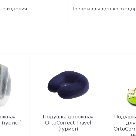
ые изделия
Товары для детского здо
ожная
Подушка дорожная
Подушка
 (турист)
OrtoCorrect Travel
для
(турист)
OrtoCorr
н