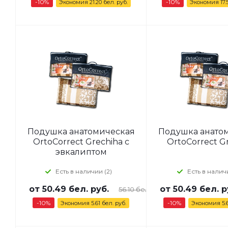
-
10
%
-
10
%
Экономия
21.20
бел. руб.
Экономия
17.
Подушка анатомическая
Подушка анато
OrtoCorrect Grechiha с
OrtoCorrect G
эвкалиптом
Есть в наличии (2)
Есть в наличи
от
50.49 бел. руб.
от
50.49 бел. р
56.10 бел. руб.
-10%
-10%
Экономия
5.61 бел. руб.
Экономия
5.