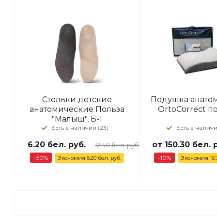
Стельки детские
Подушка анато
анатомические Польза
OrtoCorrect п
"Малыш", Б-1
Есть в наличии (23)
Есть в наличи
6.20
бел. руб.
от
150.30 бел. 
12.40
бел. руб.
-
50
%
-10%
Экономия
6.20
бел. руб.
Экономия
16.