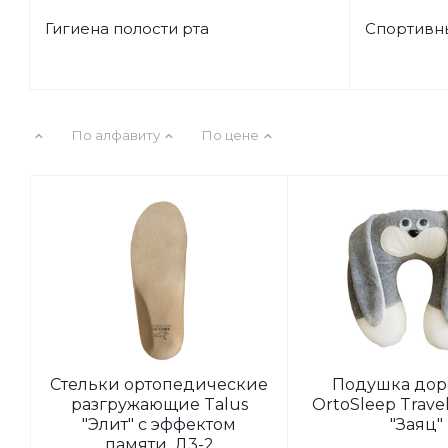
Гигиена полости рта
Спортивн
По алфавиту
По цене
Стельки ортопедические
Подушка дор
разгружающие Talus
OrtoSleep Travel
"Элит" с эффектом
"Заяц"
памяти, Д3-2