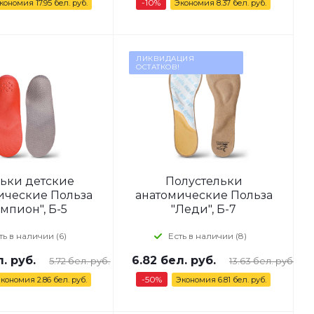
-
10
%
кономия
17.95 бел. руб.
Экономия
8.37
бел. руб.
ЛИКВИДАЦИЯ
ОСТАТКОВ!
льки детские
Полустельки
ические Польза
анатомические Польза
мпион", Б-5
"Леди", Б-7
ть в наличии (6)
Есть в наличии (8)
. руб.
6.82
бел. руб.
5.72
бел. руб.
13.63
бел. руб.
-
50
%
Экономия
2.86
бел. руб.
Экономия
6.81
бел. руб.