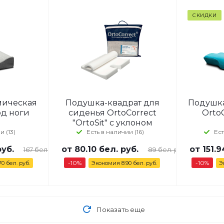
СКИДКИ
мическая
Подушка-квадрат для
Подушка
од ноги
сиденья OrtoCorrect
OrtoC
"OrtoSit" с уклоном
и (13)
Есть в наличии (16)
Ест
руб.
от
80.10 бел. руб.
от
151.9
167 бел. руб.
89 бел. руб.
-10%
-10%
70 бел. руб.
Экономия
8.90 бел. руб.
Э
Показать еще