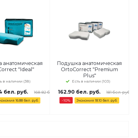
 анатомическая
Подушка анатомическая
orrect "Ideal"
OrtoCorrect "Premium
Plus"
ь в наличии (38)
Есть в наличии (103)
4 бел. руб.
162.90
бел. руб.
168.82 бел. руб.
181
бел. руб.
-
10
%
кономия
16.88 бел. руб.
Экономия
18.10
бел. руб.