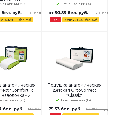
ь в наличии (35)
Есть в наличии (16)
 бел. руб.
от
50.85 бел. руб.
51.01 бел. руб.
56.50 бел. ру
-10%
Экономия
5.10 бел. руб.
Экономия
5.65 бел. руб.
 анатомическая
Подушка анатомическая
rect "Comfort" с
детская OrtoCorrect
 наволочками
"Classic"
ь в наличии (26)
Есть в наличии (18)
7 бел. руб.
75.33
бел. руб.
179.52 бел. руб.
83.70
бел. руб.