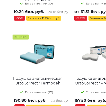
Есть в наличии (10)
Есть в наличи
10.24
бел. руб.
от
61.51 бел. ру
20.47
бел. руб.
-
50
%
-9.99%
Экономия
10.23
бел. руб.
Экономия
6
СКИДКИ
Подушка анатомическая
Подушка анато
OrtoCorrect "Termogel"
OrtoCorrect "Pr
Есть в наличии (27)
Есть в наличи
190.80
бел. руб.
157.50
бел. руб.
212
бел. руб.