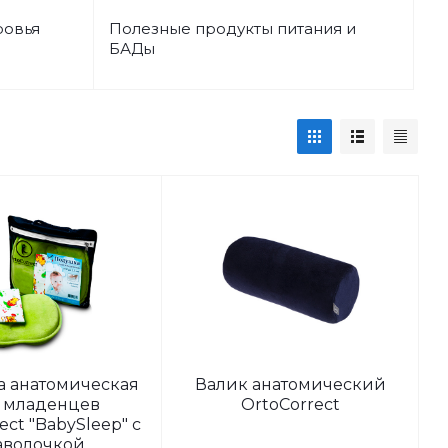
ровья
Полезные продукты питания и
БАДы
 анатомическая
Валик анатомический
 младенцев
OrtoCorrect
ect "BabySleep" с
аволочкой