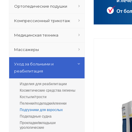
Ортопедические подушки
Компрессионный трикотаж
Медицинская техника
Массажеры
Уход за больными и
реабилитация
Изделия для реабилитации
Косметические средства гигиены
Костыли/трости
Пеленки/подкладки/клеенки
Подгузники для взрослых
Подкладные судна
Прокладки/вкладыши
урологические