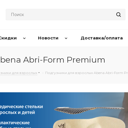
Скидки
Новости
Доставка/оплата
Abena Abri-Form Premium
зники для взрослых
-
Подгузники для взрослых Abena Abri-Form 