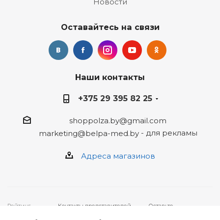
Новости
Оставайтесь на связи
Наши контакты
+375 29 395 82 25
shoppolza.by@gmail.com
- для рекламы
marketing@belpa-med.by
Адреса магазинов
Рейтинг
Контакты представителей,
Оставьте
4
★★★★★ на
уполномоченных рассматривать
ваше
основе
отзывов
19
обращения покупателей о
обращение,