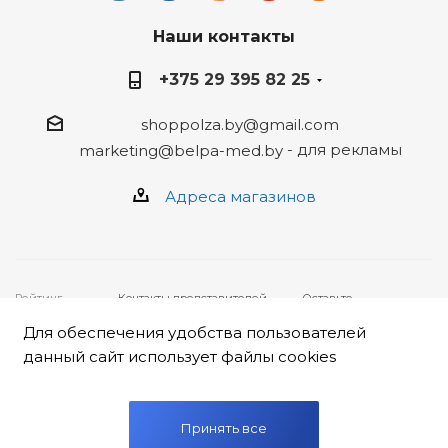
Наши контакты
+375 29 395 82 25
shoppolza.by@gmail.com
- для рекламы
marketing@belpa-med.by
Адреса магазинов
Рейтинг
Контакты представителей,
Оставьте
4
★★★★★ на
уполномоченных рассматривать
ваше
основе
отзывов
19
обращения покупателей о
обращение,
Для обеспечения удобства пользователей
клиентов
нарушении их прав:
заполнив
2026 © ООО
• Администрация интернет-
форму
данный сайт использует файлы cookies
"Белпа-мед"
магазина «Польза», ООО
НАРУШЕНИЕ ПРАВ
222310,
«Белпа-мед»: +375 17 247 79
Республика
16,
shop@belpa-med.by
.
Беларусь, г.
• Администрация
Минск ул.
Первомайского района г. Минск,
Принять все
К.Чорного д 31.
отдел торговли и услуг: