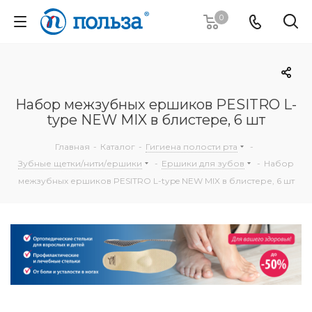
0
Набор межзубных ершиков PESITRO L-
type NEW MIX в блистере, 6 шт
Главная
-
Каталог
-
Гигиена полости рта
-
Зубные щетки/нити/ершики
-
Ершики для зубов
-
Набор
межзубных ершиков PESITRO L-type NEW MIX в блистере, 6 шт